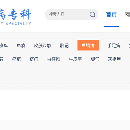
首页
网
瘙痒
疤痕
皮肤过敏
胎记
鱼鳞病
手足癣
着
痤疮
疥疮
白癜风
牛皮癣
脚气
灰指甲