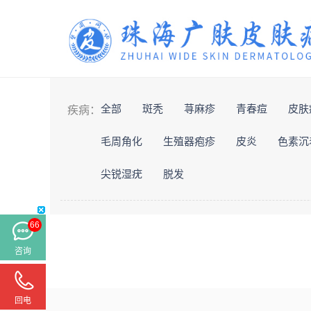
全部
斑秃
荨麻疹
青春痘
皮肤
疾病：
毛周角化
生殖器疱疹
皮炎
色素沉
尖锐湿疣
脱发
66
咨询
回电