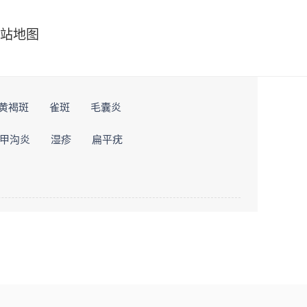
站地图
黄褐斑
雀斑
毛囊炎
甲沟炎
湿疹
扁平疣