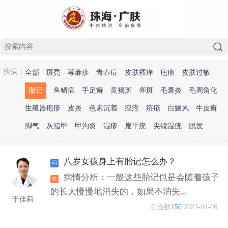
疾病：
全部
斑秃
荨麻疹
青春痘
皮肤瘙痒
疤痕
皮肤过敏
胎记
鱼鳞病
手足癣
黄褐斑
雀斑
毛囊炎
毛周角化
生殖器疱疹
皮炎
色素沉着
痤疮
疥疮
白癜风
牛皮癣
脚气
灰指甲
甲沟炎
湿疹
扁平疣
尖锐湿疣
脱发
八岁女孩身上有胎记怎么办？
病情分析：一般这些胎记也是会随着孩子
的长大慢慢地消失的，如果不消失...
于佳莉
点击数
150
2023-04-06