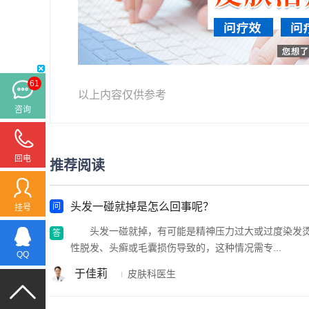
61
以上内容仅供参考
咨询
回电
推荐阅读
头发一碰就掉是怎么回事呢？
挂号
头发一碰就掉，有可能是精神压力过大或过度染发烫
性脱发、头癣或毛囊损伤导致的，这种情况需专...
QQ
于佳莉
皮肤科医生