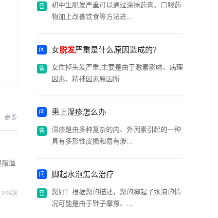
初中生脱发严重可以通过涂抹药膏、口服药
物加上改善饮食等方法进...
女
脱发
严重是什么原因造成的？
女性掉头发严重,主要是由于激素影响、病理
因素、精神因素原因所...
患上湿疹怎么办
更多
湿疹是由多种复杂的内、外因素引起的一种
具有多形性皮损和易有渗...
是脂溢
脚起水泡怎么治疗
您好！根据您的描述，您的脚起了水泡的情
249次
况可能是由于鞋子摩擦、...