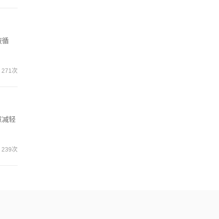
液循
271次
意减轻
239次