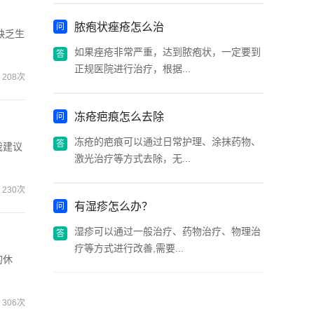
脓疱状痤疮怎么治
缺乏生
如果痤疮非常严重，达到脓疱状，一定要到
正规医院进行治疗，根据...
208次
冻疮疤痕怎么去除
冻疮的疤痕可以通过日常护理、涂抹药物、
我建议
激光治疗等方式去除，无...
230次
有湿疹怎么办？
湿疹可以通过一般治疗、药物治疗、物理治
疗等方式进行改善,需要...
的休
306次