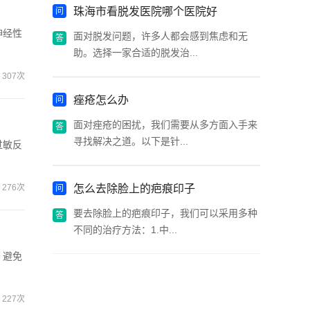
珠海市看脱发医院哪个医院好
神经性
面对脱发问题，许多人都会感到焦虑和无
助。选择一家合适的脱发治...
307次
痤疮怎么办
面对痤疮的困扰，我们需要从多方面入手来
寻找解决之道。以下是针...
过敏反
276次
怎么去除脸上的疤痕印子
要去除脸上的疤痕印子，我们可以采用多种
不同的治疗方法：1.中...
，避免
227次