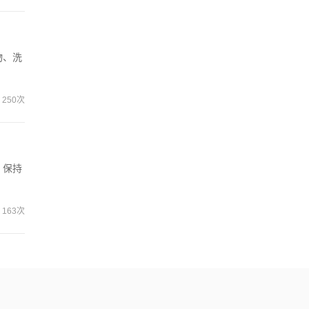
物、洗
250次
。保持
163次